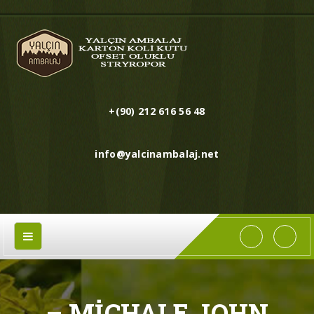
+(90) 212 616 56 48
info@yalcinambalaj.net
– MICHALE JOHN