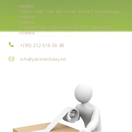
Merkez:
Yıldırım Mah., Şair Akif Sokak No:24/C Bayrampaşa,
İstanbul
Fabrika:
2. Cebeci Mah. 2494 sokak No:55/c Sultangazi
İstanbul
+(90) 212 616 56 48
info@yalcinambalaj.net